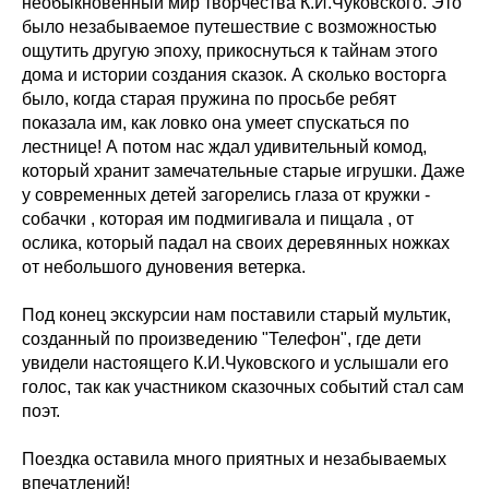
необыкновенный мир творчества К.И.Чуковского. Это
было незабываемое путешествие с возможностью
ощутить другую эпоху, прикоснуться к тайнам этого
дома и истории создания сказок. А сколько восторга
было, когда старая пружина по просьбе ребят
показала им, как ловко она умеет спускаться по
лестнице! А потом нас ждал удивительный комод,
который хранит замечательные старые игрушки. Даже
у современных детей загорелись глаза от кружки -
собачки , которая им подмигивала и пищала , от
ослика, который падал на своих деревянных ножках
от небольшого дуновения ветерка.
Под конец экскурсии нам поставили старый мультик,
созданный по произведению "Телефон", где дети
увидели настоящего К.И.Чуковского и услышали его
голос, так как участником сказочных событий стал сам
поэт.
Поездка оставила много приятных и незабываемых
впечатлений!