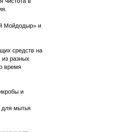
я чистота в
ия.
й Мойдодыр» и
щих средств на
 из разных
во время
икробы и
а для мытья