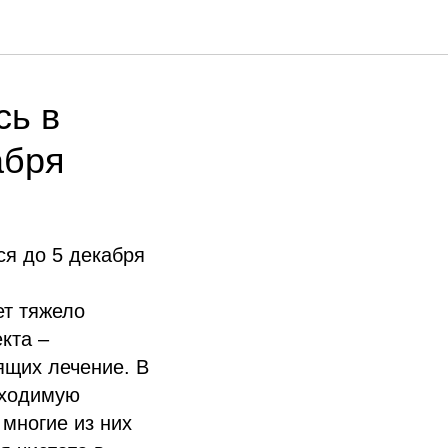
сь в
абря
я до 5 декабря
ет тяжело
кта –
ящих лечение. В
бходимую
многие из них