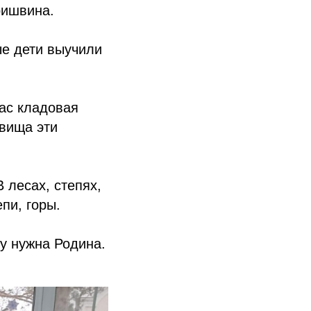
ришвина.
ые дети выучили
ас кладовая
овища эти
 лесах, степях,
пи, горы.
ку нужна Родина.