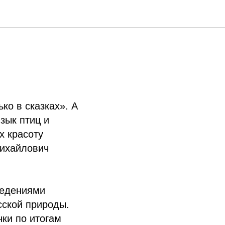
ко в сказках». А
зык птиц и
х красоту
Михайлович
ведениями
сской природы.
чки по итогам