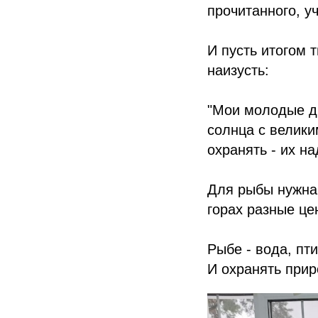
прочитанного, у
И пусть итогом 
наизусть:
"Мои молодые др
солнца с велики
охранять - их н
Для рыбы нужна 
горах разные це
Рыбе - вода, пти
И охранять прир