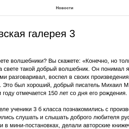
Новости
вская галерея 3
ете волшебники? Вы скажете: «Конечно, но толь
на свете такой добрый волшебник. Он понимал я
ими разговаривал, воспел в своих произведения
. Это был хороший, добрый писатель Михаил 
 году отмечается 150 лет со дня его рождения.
ле ученики 3 б класса познакомились с произ
ились слушать и слышать доброго любителя ру
и в мини-постановках, делали авторские книже