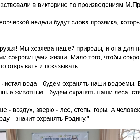
частвовали в викторине по произведениям М.П
творческой недели будут слова прозаика, котор
узья! Мы хозяева нашей природы, и она для н
ми сокровищами жизни. Мало того, чтобы сокр
адо открывать и показывать.
чистая вода - будем охранять наши водоемы. В
нные животные - будем охранять наши леса, сте
це - воздух, зверю - лес, степь, горы. А челове
оду - значит охранять Родину."