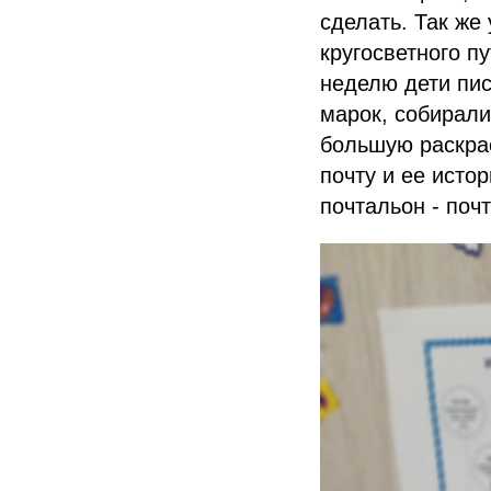
сделать. Так же
кругосветного п
неделю дети пи
марок, собирали
большую раскрас
почту и ее исто
почтальон - поч