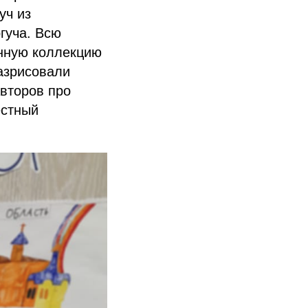
уч из
гуча. Всю
енную коллекцию
азрисовали
авторов про
естный