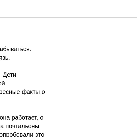
ники, что
забываться.
язь.
. Дети
ой
ересные факты о
она работает, о
да почтальоны
попробовали это