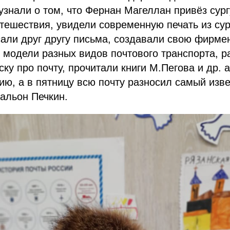
 узнали о том, что Фернан Магеллан привёз сург
утешествия, увидели современную печать из сур
сали друг другу письма, создавали свою фирм
 модели разных видов почтового транспорта, р
ку про почту, прочитали книги М.Пегова и др. 
рию, а в пятницу всю почту разносил самый изв
тальон Печкин.