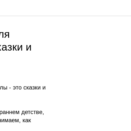
ля
казки и
ы - это сказки и
раннем детстве,
нимаем, как