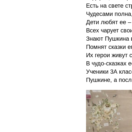
Есть на свете ст
Чудесами полна
Дети любят ее –
Всех чарует сво
Знают Пушкина в
Помнят сказки ег
Их герои живут 
В чудо-сказках е
Ученики 3А клас
Пушкине, а посл