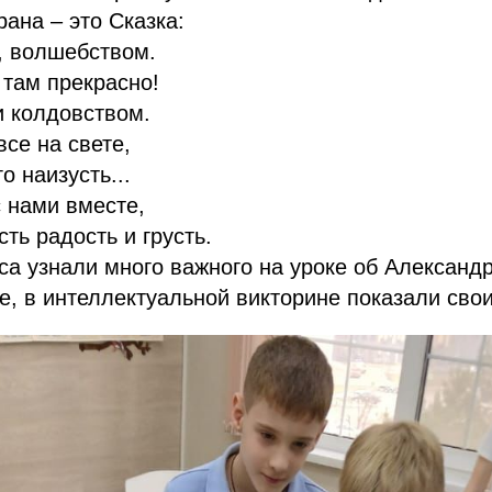
рана – это Сказка:
, волшебством.
 там прекрасно!
и колдовством.
се на свете,
о наизусть...
с нами вместе,
сть радость и грусть.
са узнали много важного на уроке об Александ
е, в интеллектуальной викторине показали свои