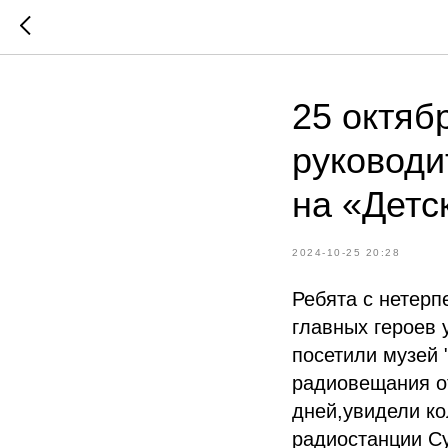
25 октяб
руководи
на «Детс
2024-10-25 20:28
Ребята с нетерп
главных героев 
посетили музей 
радиовещания о
дней,увидели к
радиостанции Су