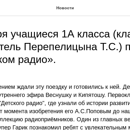
Новости
ря учащиеся 1А класса (к
тель Перепелицына Т.С.) 
ком радио».
ением ждали эту поездку и готовились к ней. Д
утреннего эфира Веснушку и Кипятошу. Первок
"Детского радио", где узнали об истории развит
т момента изобретения его А.С.Поповым до на
оллекцию радиоприёмников. Один из главных в
пер Гарик познакомил ребят с увлекательным 