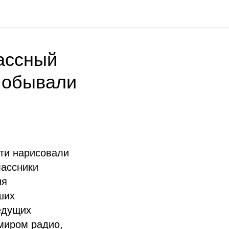
лассный
побывали
ети нарисовали
лассники
ия
ших
едущих
миром радио,