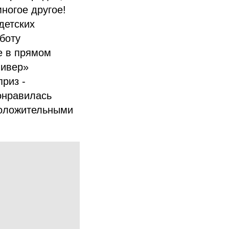
ногое другое!
детских
боту
е в прямом
ливер»
риз -
онравилась
положительными